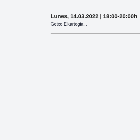
Lunes, 14.03.2022 | 18:00-20:00h
Getxo Elkartegia, ,
Getxo Elkartegia